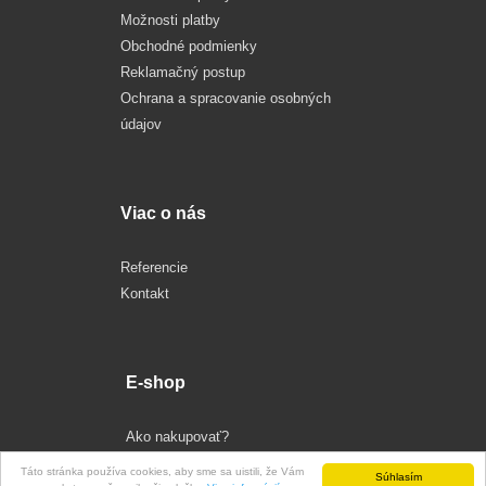
Možnosti platby
Obchodné podmienky
Reklamačný postup
Ochrana a spracovanie osobných
údajov
Viac o nás
Referencie
Kontakt
E-shop
Ako nakupovať?
Súbory cookies
Táto stránka používa cookies, aby sme sa uistili, že Vám
Súhlasím