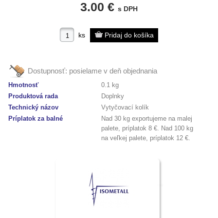
3.00 €
s DPH
ks
Dostupnosť:
posielame v deň objednania
Hmotnosť
0.1 kg
Produktová rada
Doplnky
Technický názov
Vytyčovací kolík
Príplatok za balné
Nad 30 kg exportujeme na malej
palete, príplatok 8 €. Nad 100 kg
na veľkej palete, príplatok 12 €.