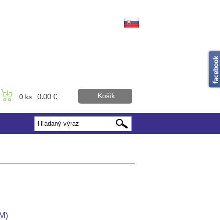
Košík
0.00 €
0 ks
3M)