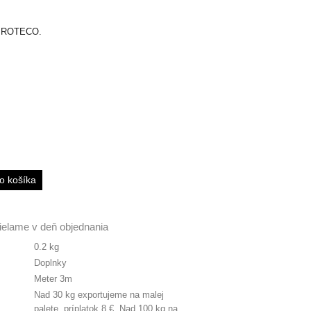
y PROTECO.
ielame v deň objednania
0.2 kg
Doplnky
Meter 3m
Nad 30 kg exportujeme na malej
palete, príplatok 8 €. Nad 100 kg na