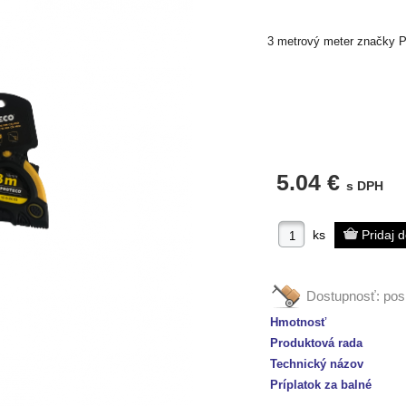
3 metrový meter značk
5.04 €
s DPH
ks
Dostupnosť:
pos
Hmotnosť
Produktová rada
Technický názov
Príplatok za balné