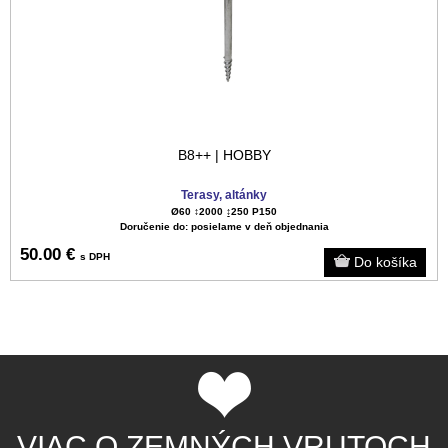
B8++ | HOBBY
Terasy, altánky
Ø60 ↕️2000 ↨250 P150
Doručenie do: posielame v deň objednania
50.00 €
s DPH
VIAC O ZEMNÝCH VRUTOCH