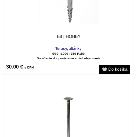
B8 | HOBBY
Terasy, altánky
Ø60 ↕️1000 ↨250 P150
Doručenie do: posielame v deň objednania
30.00 €
s DPH