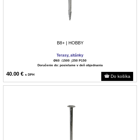
B8+ | HOBBY
Terasy, altánky
Ø60 ↕️1500 ↨250 P150
Doručenie do: posielame v deň objednania
40.00 €
s DPH