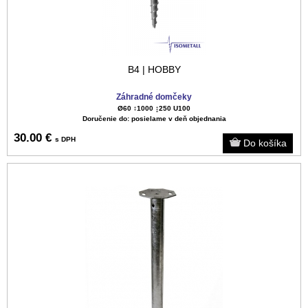
B4 | HOBBY
Záhradné domčeky
Ø60 ↕️1000 ↨250 U100
Doručenie do: posielame v deň objednania
30.00 €
s DPH