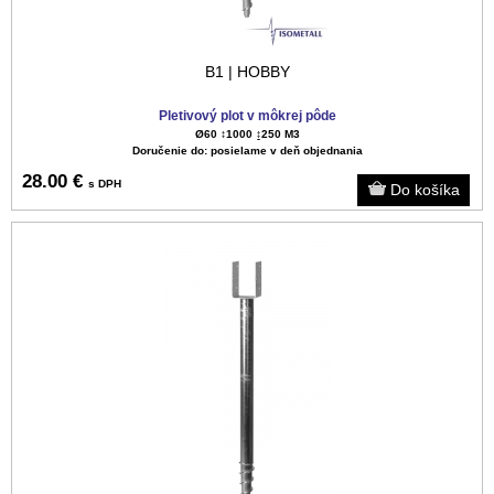
B1 | HOBBY
Pletivový plot v môkrej pôde
Ø60 ↕️1000 ↨250 M3
Doručenie do: posielame v deň objednania
28.00 €
s DPH